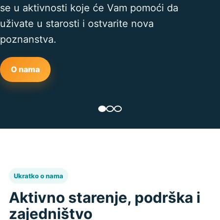
se u aktivnosti koje će Vam pomoći da
uživate u starosti i ostvarite nova
poznanstva.
O nama
Ukratko o nama
Aktivno starenje, podrška i
zajedništvo