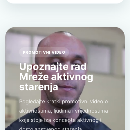
PROMOTIVNI VIDEO
Upoznajte rad
Mreže aktivnog
starenja
Pogledajte kratki promotivni video o
aktivnostima, ljudima i vrijednostima
koje stoje iza koncepta aktivnog i
dostojanstvenog starenja.