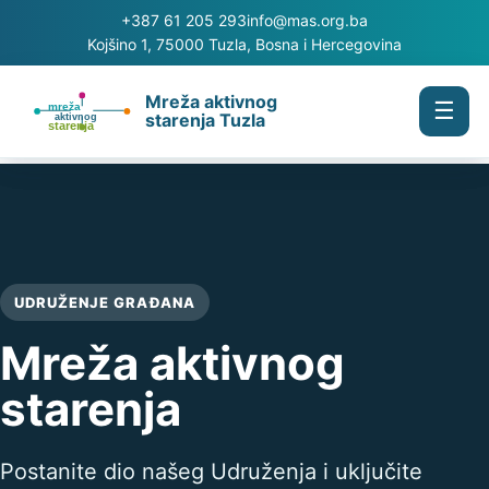
+387 61 205 293
info@mas.org.ba
Kojšino 1, 75000 Tuzla, Bosna i Hercegovina
Mreža aktivnog
☰
starenja Tuzla
UDRUŽENJE GRAĐANA
Mreža aktivnog
starenja
Postanite dio našeg Udruženja i uključite