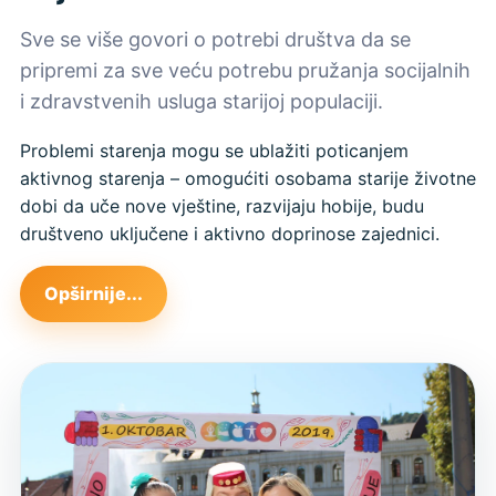
Sve se više govori o potrebi društva da se
pripremi za sve veću potrebu pružanja socijalnih
i zdravstvenih usluga starijoj populaciji.
Problemi starenja mogu se ublažiti poticanjem
aktivnog starenja – omogućiti osobama starije životne
dobi da uče nove vještine, razvijaju hobije, budu
društveno uključene i aktivno doprinose zajednici.
Opširnije...