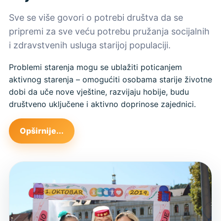
Sve se više govori o potrebi društva da se
pripremi za sve veću potrebu pružanja socijalnih
i zdravstvenih usluga starijoj populaciji.
Problemi starenja mogu se ublažiti poticanjem
aktivnog starenja – omogućiti osobama starije životne
dobi da uče nove vještine, razvijaju hobije, budu
društveno uključene i aktivno doprinose zajednici.
Opširnije...