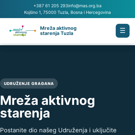
+387 61 205 293
info@mas.org.ba
Kojšino 1, 75000 Tuzla, Bosna i Hercegovina
Mreža aktivnog
☰
starenja Tuzla
UDRUŽENJE GRAĐANA
Mreža aktivnog
starenja
Postanite dio našeg Udruženja i uključite