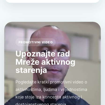
PROMOTIVNI VIDEO
Upoznajte rad
Mreže aktivnog
starenja
Pogledajte kratki promotivni video o
aktivnostima, ljudima i vrijednostima
koje stoje iza koncepta aktivnog i
dostojanstvenog starenja.