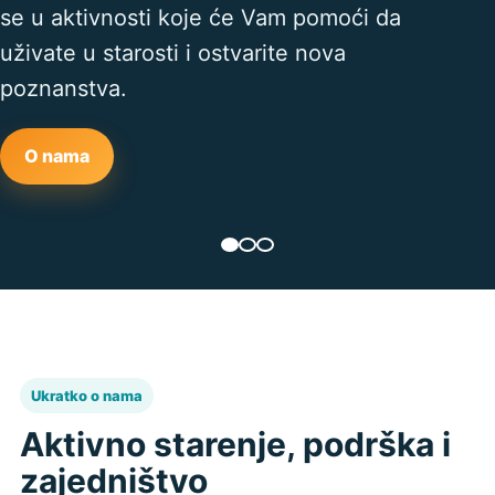
se u aktivnosti koje će Vam pomoći da
uživate u starosti i ostvarite nova
poznanstva.
O nama
Ukratko o nama
Aktivno starenje, podrška i
zajedništvo