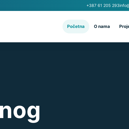
+387 61 205 293
info
Početna
O nama
Proj
vnog