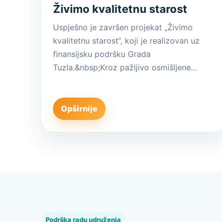
Živimo kvalitetnu starost
Uspješno je završen projekat „Živimo
kvalitetnu starost“, koji je realizovan uz
finansijsku podršku Grada
Tuzla.&nbsp;Kroz pažljivo osmišljene...
Opširnije
Podrška radu udruženja