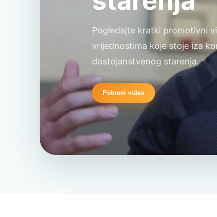
starenja
Pogledajte kratki promotivni vi
vrijednostima koje stoje iza k
dostojanstvenog starenja.
Pokreni video