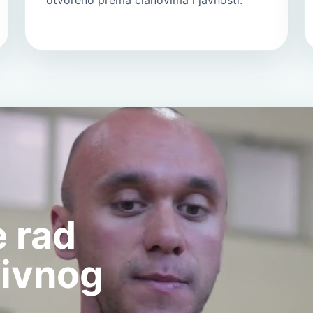
otvoreno prema članovima i javnosti.
 rad
tivnog