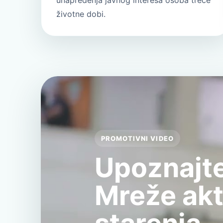
unapređenja javnog interesa osoba treće
životne dobi.
PROMOTIVNI VIDEO
Upoznajte
Mreže ak