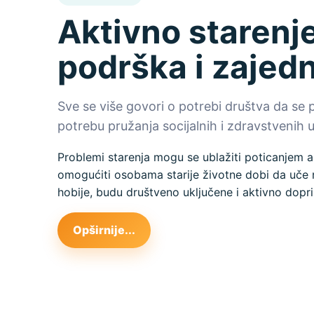
Aktivno starenje
podrška i zajed
Sve se više govori o potrebi društva da se 
potrebu pružanja socijalnih i zdravstvenih us
Problemi starenja mogu se ublažiti poticanjem a
omogućiti osobama starije životne dobi da uče n
hobije, budu društveno uključene i aktivno dopri
Opširnije...