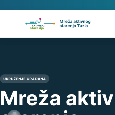
Mreža aktivnog
starenja Tuzla
UDRUŽENJE GRAĐANA
Mreža akti