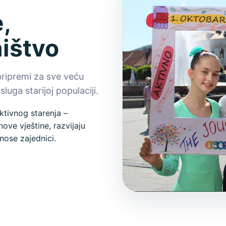
,
ništvo
pripremi za sve veću
luga starijoj populaciji.
ktivnog starenja –
ove vještine, razvijaju
nose zajednici.