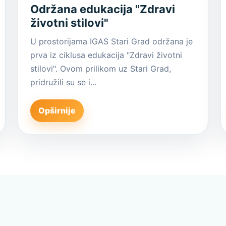
Održana edukacija "Zdravi
životni stilovi"
U prostorijama IGAS Stari Grad održana je
prva iz ciklusa edukacija "Zdravi životni
stilovi". Ovom prilikom uz Stari Grad,
pridružili su se i...
Opširnije