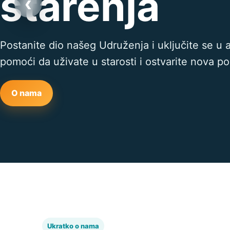
starenja
‹
Postanite dio našeg Udruženja i uključite se u 
pomoći da uživate u starosti i ostvarite nova p
O nama
Ukratko o nama