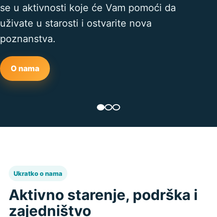
se u aktivnosti koje će Vam pomoći da
uživate u starosti i ostvarite nova
poznanstva.
O nama
Ukratko o nama
Aktivno starenje, podrška i
zajedništvo