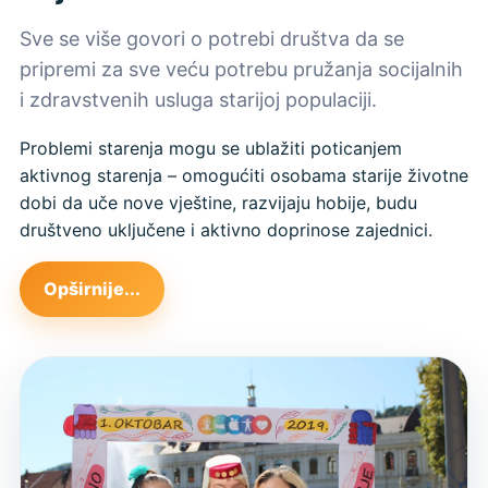
Sve se više govori o potrebi društva da se
pripremi za sve veću potrebu pružanja socijalnih
i zdravstvenih usluga starijoj populaciji.
Problemi starenja mogu se ublažiti poticanjem
aktivnog starenja – omogućiti osobama starije životne
dobi da uče nove vještine, razvijaju hobije, budu
društveno uključene i aktivno doprinose zajednici.
Opširnije...