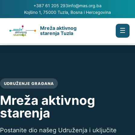
+387 61 205 293
info@mas.org.ba
Kojšino 1, 75000 Tuzla, Bosna i Hercegovina
Mreža aktivnog
☰
starenja Tuzla
UDRUŽENJE GRAĐANA
Mreža aktivnog
starenja
Postanite dio našeg Udruženja i uključite