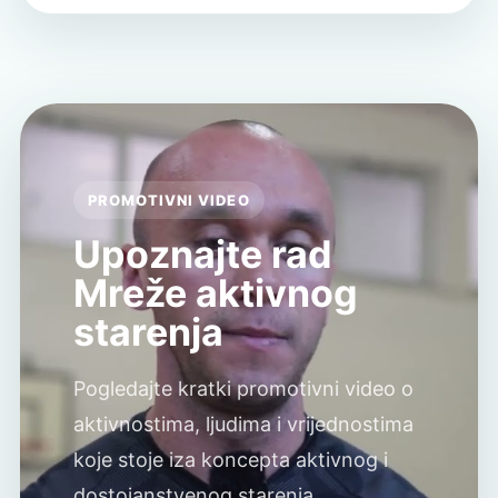
PROMOTIVNI VIDEO
Upoznajte rad
Mreže aktivnog
starenja
Pogledajte kratki promotivni video o
aktivnostima, ljudima i vrijednostima
koje stoje iza koncepta aktivnog i
dostojanstvenog starenja.