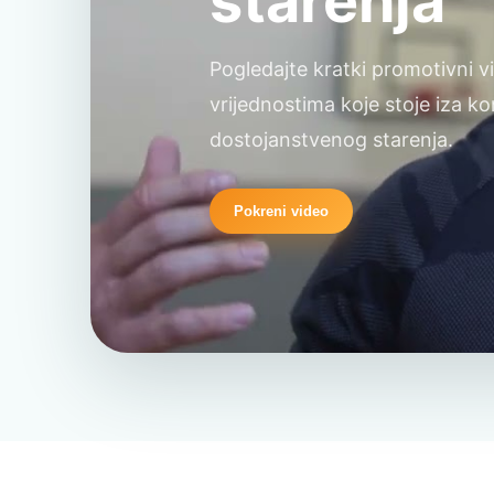
starenja
Pogledajte kratki promotivni vi
vrijednostima koje stoje iza k
dostojanstvenog starenja.
Pokreni video