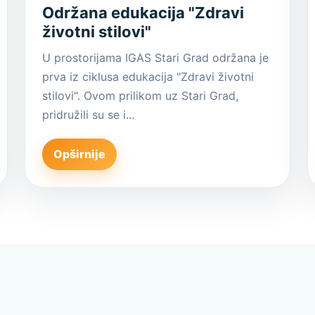
Održana edukacija "Zdravi
životni stilovi"
U prostorijama IGAS Stari Grad održana je
prva iz ciklusa edukacija "Zdravi životni
stilovi". Ovom prilikom uz Stari Grad,
pridružili su se i...
Opširnije