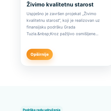
Živimo kvalitetnu starost
Uspješno je završen projekat „Živimo
kvalitetnu starost“, koji je realizovan uz
finansijsku podršku Grada
Tuzla.&nbsp;Kroz pažljivo osmišljene...
Opširnije
Podrška radu udruženja