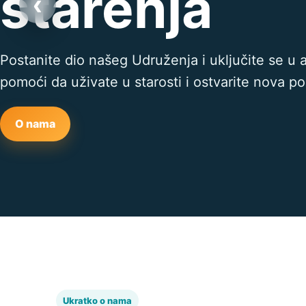
starenja
‹
Postanite dio našeg Udruženja i uključite se u 
pomoći da uživate u starosti i ostvarite nova p
O nama
Ukratko o nama