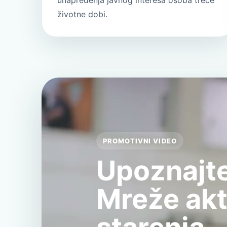
unapređenja javnog interesa osoba treće
životne dobi.
PROMOTIVNI VIDEO
Upoznajte
Mreže ak