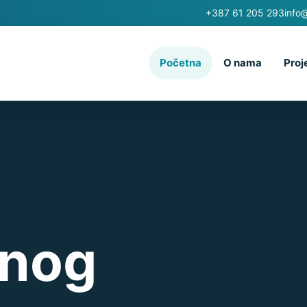
+387 61 205 293
info
Početna
O nama
Proj
vnog