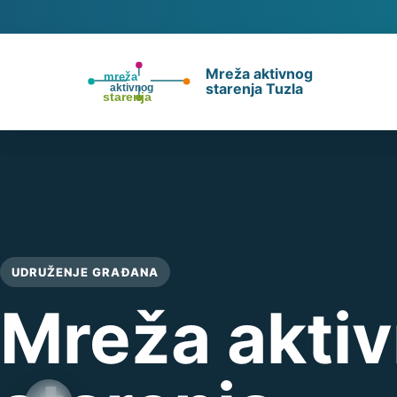
Mreža aktivnog
starenja Tuzla
UDRUŽENJE GRAĐANA
Mreža akti