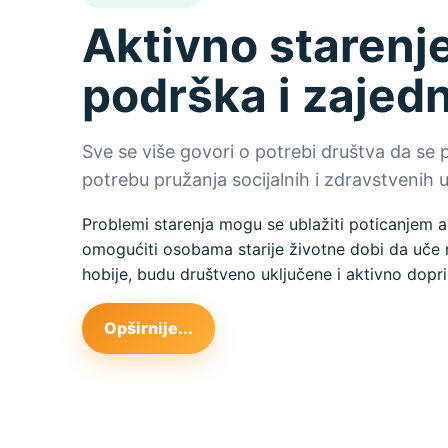
Aktivno starenje
podrška i zajed
Sve se više govori o potrebi društva da se 
potrebu pružanja socijalnih i zdravstvenih us
Problemi starenja mogu se ublažiti poticanjem a
omogućiti osobama starije životne dobi da uče n
hobije, budu društveno uključene i aktivno dopri
Opširnije...