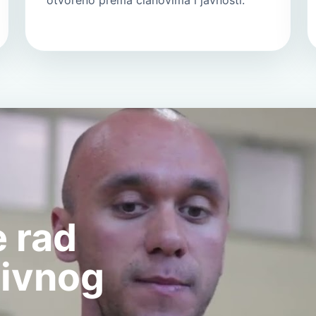
otvoreno prema članovima i javnosti.
 rad
tivnog