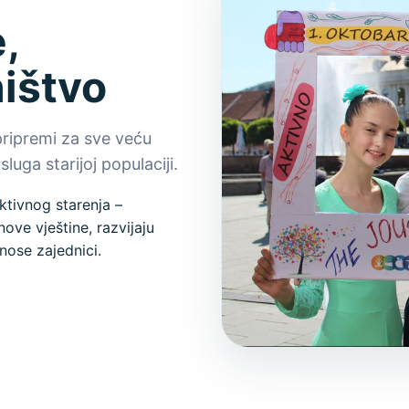
,
ništvo
pripremi za sve veću
luga starijoj populaciji.
ktivnog starenja –
ove vještine, razvijaju
nose zajednici.