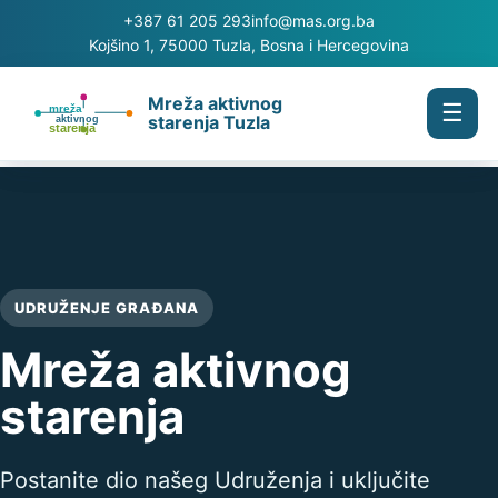
+387 61 205 293
info@mas.org.ba
Kojšino 1, 75000 Tuzla, Bosna i Hercegovina
Mreža aktivnog
☰
starenja Tuzla
UDRUŽENJE GRAĐANA
Mreža aktivnog
starenja
Postanite dio našeg Udruženja i uključite