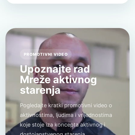
PROMOTIVNI VIDEO
Upoznajte rad
Mreže aktivnog
starenja
Pogledajte kratki promotivni video o
aktivnostima, ljudima i vrijednostima
koje stoje iza koncepta aktivnog i
dostojanstvenog starenja.