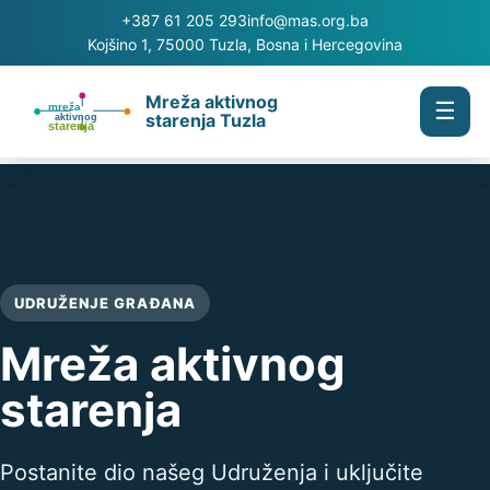
+387 61 205 293
info@mas.org.ba
Kojšino 1, 75000 Tuzla, Bosna i Hercegovina
Mreža aktivnog
☰
starenja Tuzla
UDRUŽENJE GRAĐANA
Mreža aktivnog
starenja
Postanite dio našeg Udruženja i uključite