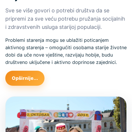
Sve se više govori o potrebi društva da se
pripremi za sve veću potrebu pružanja socijalnih
i zdravstvenih usluga starijoj populaciji.
Problemi starenja mogu se ublažiti poticanjem
aktivnog starenja – omogućiti osobama starije životne
dobi da uče nove vještine, razvijaju hobije, budu
društveno uključene i aktivno doprinose zajednici.
Opširnije...