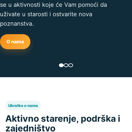
se u aktivnosti koje će Vam pomoći da
uživate u starosti i ostvarite nova
poznanstva.
O nama
Ukratko o nama
Aktivno starenje, podrška i
zajedništvo