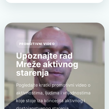
PROMOTIVNI VIDEO
Upoznajte rad
Mreže aktivnog
starenja
Pogledajte kratki promotivni video o
aktivnostima, ljudima i vrijednostima
koje stoje iza koncepta aktivnog i
dostojanstvenog starenja.