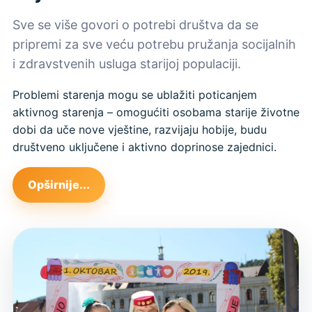
Sve se više govori o potrebi društva da se
pripremi za sve veću potrebu pružanja socijalnih
i zdravstvenih usluga starijoj populaciji.
Problemi starenja mogu se ublažiti poticanjem
aktivnog starenja – omogućiti osobama starije životne
dobi da uče nove vještine, razvijaju hobije, budu
društveno uključene i aktivno doprinose zajednici.
Opširnije...