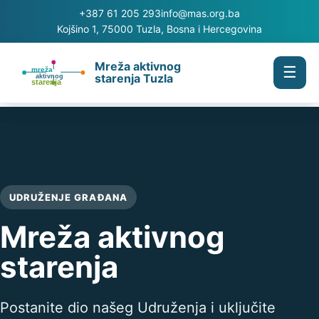
+387 61 205 293
info@mas.org.ba
Kojšino 1, 75000 Tuzla, Bosna i Hercegovina
Mreža aktivnog
☰
starenja Tuzla
UDRUŽENJE GRAĐANA
Mreža aktivnog
starenja
Postanite dio našeg Udruženja i uključite