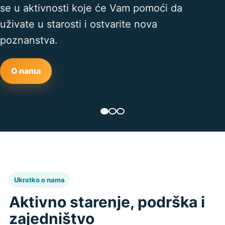
se u aktivnosti koje će Vam pomoći da
uživate u starosti i ostvarite nova
poznanstva.
O nama
Ukratko o nama
Aktivno starenje, podrška i
zajedništvo