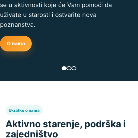
se u aktivnosti koje će Vam pomoći da
uživate u starosti i ostvarite nova
poznanstva.
O nama
Ukratko o nama
Aktivno starenje, podrška i
zajedništvo